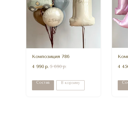
Композиция 786
Ком
4 990
р.
5 690
р.
4 45
Состав
Со
В корзину