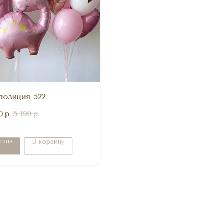
позиция 522
0
р.
5 190
р.
став
В корзину