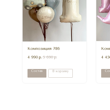
Композиция 786
Ком
4 990
р.
5 690
р.
4 45
Состав
Со
В корзину