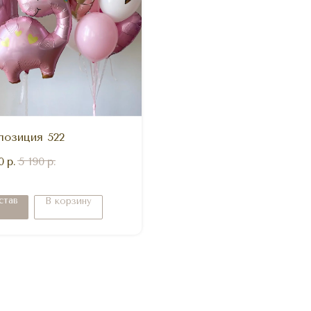
позиция 522
0
р.
5 190
р.
став
В корзину