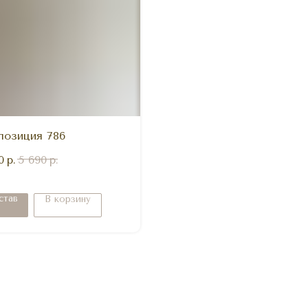
позиция 786
0
р.
5 690
р.
став
В корзину