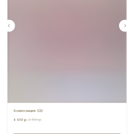
Композиция 522
4 450
р.
5 190
р.