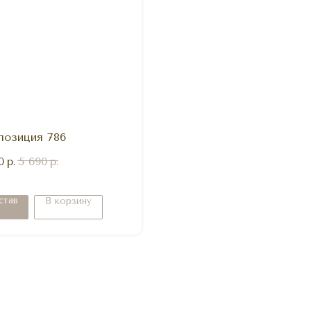
позиция 786
0
р.
5 690
р.
став
В корзину