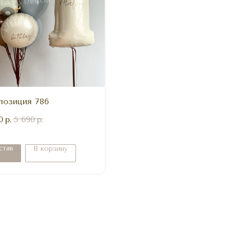
позиция 786
0
р.
5 690
р.
став
В корзину