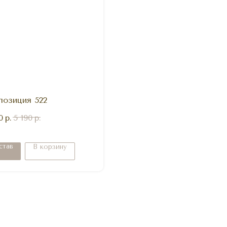
позиция 522
0
р.
5 190
р.
став
В корзину