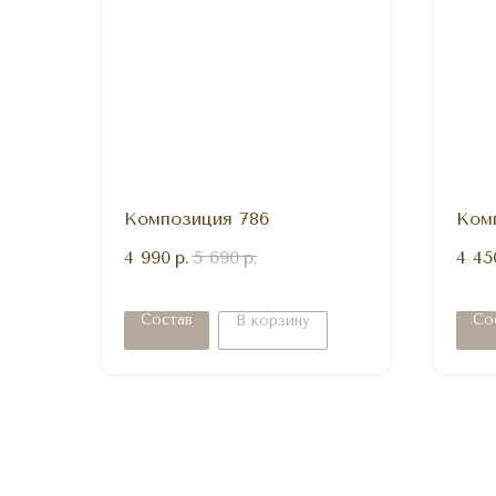
Композиция 786
Ком
4 990
р.
5 690
р.
4 45
Состав
Со
В корзину