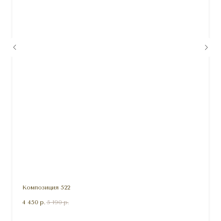
Композиция 522
4 450
р.
5 190
р.